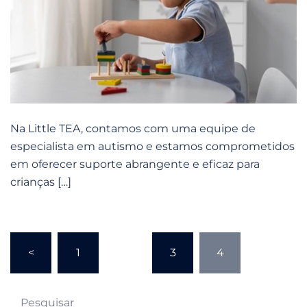
Na Little TEA, contamos com uma equipe de
especialista em autismo e estamos comprometidos
em oferecer suporte abrangente e eficaz para
crianças […]
Navegação
<
1
…
3
4
por
posts
Pesquisar