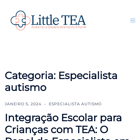
Pular
para
o
Tog
Search
conteúdo
me
Categoria:
Especialista
autismo
JANEIRO 5, 2024
ESPECIALISTA AUTISMO
Integração Escolar para
Crianças com TEA: O