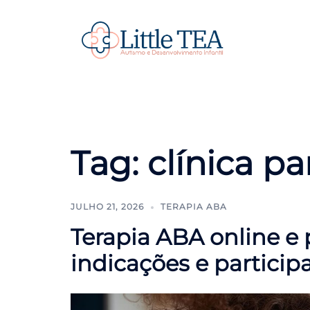
Pular
para
o
conteúdo
Tag:
clínica p
JULHO 21, 2026
TERAPIA ABA
Terapia ABA online e p
indicações e particip