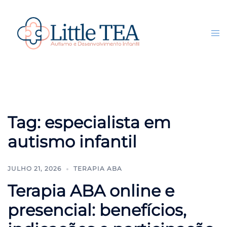
Pular
para
o
Tog
Search
conteúdo
me
Tag:
especialista em
autismo infantil
JULHO 21, 2026
TERAPIA ABA
Terapia ABA online e
presencial: benefícios,