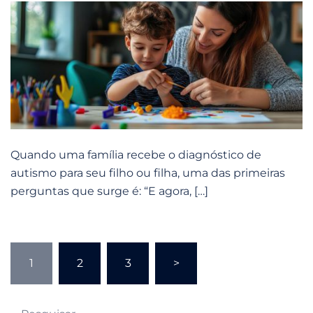
Quando uma família recebe o diagnóstico de
autismo para seu filho ou filha, uma das primeiras
perguntas que surge é: “E agora, […]
Navegação
1
2
3
>
por
posts