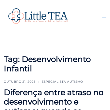
Pular
para
o
Tog
Search
conteúdo
me
Tag:
Desenvolvimento
Infantil
OUTUBRO 21, 2025
ESPECIALISTA AUTISMO
Diferença entre atraso no
desenvolvimento e