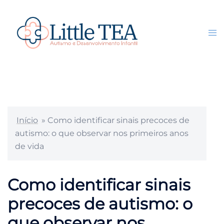
Pular
para
o
Tog
Search
conteúdo
me
Início
»
Como identificar sinais precoces de
autismo: o que observar nos primeiros anos
de vida
Como identificar sinais
precoces de autismo: o
que observar nos