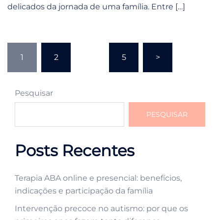
delicados da jornada de uma família. Entre […]
Navegação
1
2
…
5
>
por
posts
Pesquisar
PESQUISAR
Posts Recentes
Terapia ABA online e presencial: benefícios,
indicações e participação da família
Intervenção precoce no autismo: por que os