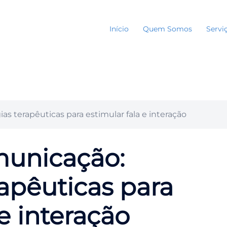
Início
Quem Somos
Servi
s terapêuticas para estimular fala e interação
municação:
rapêuticas para
 e interação