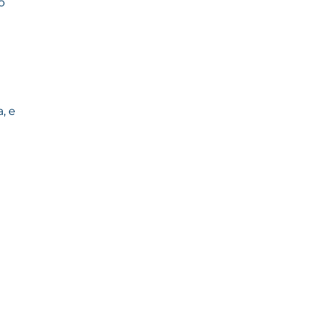
o
, e