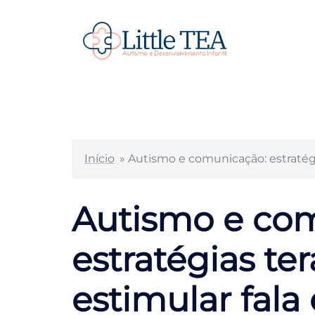
Pular
para
o
conteúdo
Início
»
Autismo e comunicação: estratégia
Autismo e co
estratégias te
estimular fala