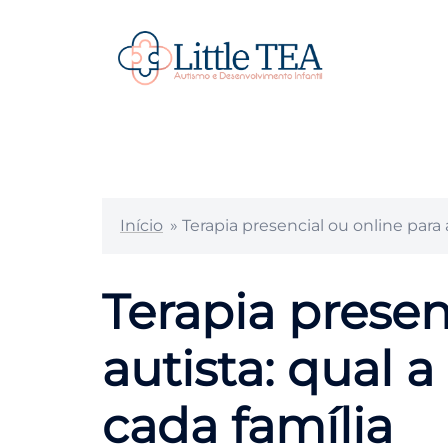
Pular
para
o
conteúdo
Início
»
Terapia presencial ou online para 
Terapia presen
autista: qual 
cada família