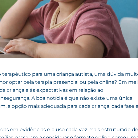
terapêutico para uma criança autista, uma dúvida muit
hor optar pela terapia presencial ou pela online? Em mei
 da criança e às expectativas em relação ao
insegurança. A boa notícia é que não existe uma única
 sim, a opção mais adequada para cada criança, cada fase 
das em evidências e o uso cada vez mais estruturado d
famílias passaram a considerar o formato online como um