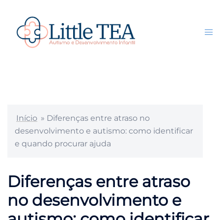
Pular
para
o
Tog
Search
conteúdo
me
Início
»
Diferenças entre atraso no
desenvolvimento e autismo: como identificar
e quando procurar ajuda
Diferenças entre atraso
no desenvolvimento e
autismo: como identificar