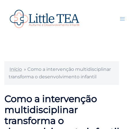
Pular
para
o
Tog
Search
conteúdo
me
Início
»
Como a intervenção multidisciplinar
transforma o desenvolvimento infantil
Como a intervenção
multidisciplinar
transforma o