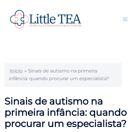
Pular
para
o
Tog
Search
conteúdo
me
Início
»
Sinais de autismo na primeira
infância: quando procurar um especialista?
Sinais de autismo na
primeira infância: quando
procurar um especialista?